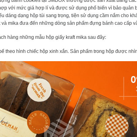
ựng bánh cookies tại 3MBOX thường được sản xuất bằng các chấ
ợp với mức giá hợp lí và được sử dụng phổ biến vì bảo quản 
u dáng dạng hộp túi sang trọng, tiện sử dụng cầm nắm cho kh
ft và mika đưa đến những dòng sản phẩm đựng bánh cao cấp và
h hàng những mẫu hộp giấy kraft mika sau đây:
bế theo hình chiếc hộp xinh xắn. Sản phẩm trong hộp được nhì