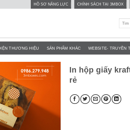
HỒ SƠ NĂNG LỰC
CHÍNH SÁCH TẠI 3MBOX
Tìm
kiếm:
DIỆN THƯƠNG HIỆU
SẢN PHẨM KHÁC
WEBSITE- TRUYỀN
In hộp giấy kra
rẻ