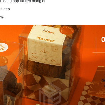
 dáng hộp túi tiện mang đi
ét, đẹp
0%.