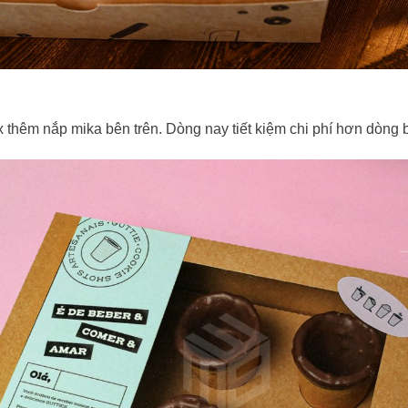
x thêm nắp mika bên trên. Dòng nay tiết kiệm chi phí hơn dòng b