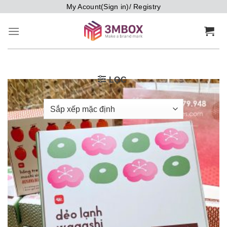
Bỏ
My Acount(Sign in)/ Registry
qua
nội
dung
LỌC