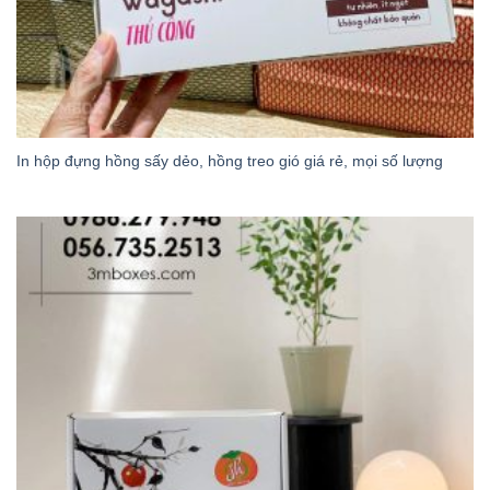
In hộp đựng hồng sấy dẻo, hồng treo gió giá rẻ, mọi số lượng