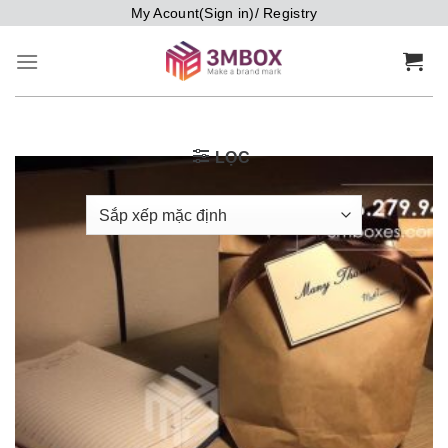
Bỏ
My Acount(Sign in)/ Registry
qua
nội
dung
LỌC