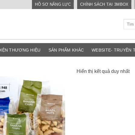
HỒ SƠ NĂNG LỰC
CHÍNH SÁCH TẠI 3MBOX
Tìm
kiếm:
DIỆN THƯƠNG HIỆU
SẢN PHẨM KHÁC
WEBSITE- TRUYỀN
Hiển thị kết quả duy nhất