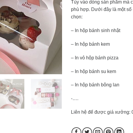
Tùy vào dòng sản phẩm mà chú
phù hợp. Dưới đây là một số
chọn:
– In hộp bánh sinh nhật
– In hộp bánh kem
– In vỏ hộp bánh pizza
– In hộp bánh su kem
– In hộp bánh bông lan
-….
Liên hệ để được giá xưởng: