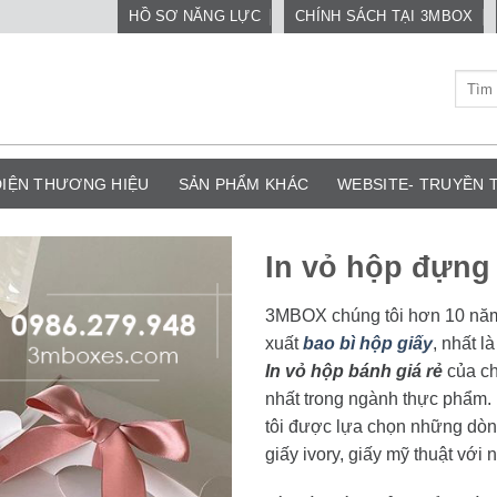
HỒ SƠ NĂNG LỰC
CHÍNH SÁCH TẠI 3MBOX
Tìm
kiếm:
DIỆN THƯƠNG HIỆU
SẢN PHẨM KHÁC
WEBSITE- TRUYỀN
In vỏ hộp đựng 
3MBOX chúng tôi hơn 10 năm 
xuất
bao bì hộp giấy
, nhất l
In vỏ hộp bánh giá rẻ
của c
nhất trong ngành thực phẩm. 
tôi được lựa chọn những dòn
giấy ivory, giấy mỹ thuật với