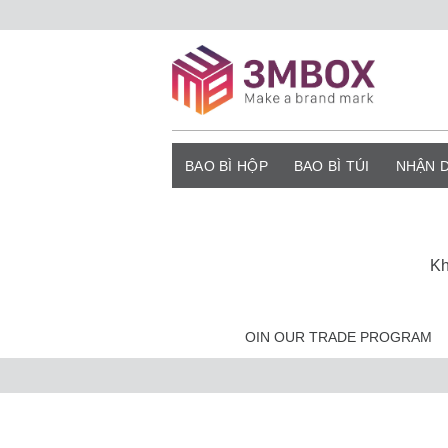
Bỏ
qua
nội
dung
BAO BÌ HỘP
BAO BÌ TÚI
NHẬN 
Kh
OIN OUR TRADE PROGRAM