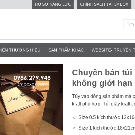
HỒ SƠ NĂNG LỰC
CHÍNH SÁCH TẠI 3MBOX
Tìm
kiếm:
DIỆN THƯƠNG HIỆU
SẢN PHẨM KHÁC
WEBSITE- TRUYỀN
Chuyên bán túi 
không giới hạn
Tùy vào dòng sản phẩm mà chú
kraft phù hợp. Túi giấy kraft 
Size 0.5 kích thước 12x1
Size 1 kích thước 18x21c