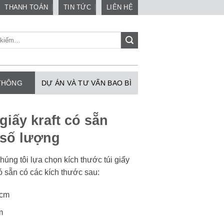
THANH TOÁN
TIN TỨC
LIÊN HỆ
 THÔNG
DỰ ÁN VÀ TƯ VẤN BAO BÌ
giấy kraft có sẵn
 số lượng
ng tôi lựa chọn kích thước túi giấy
có sẵn có các kích thước sau:
6cm
m