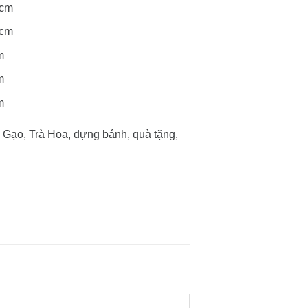
7cm
6cm
m
m
m
, Gạo, Trà Hoa, đựng bánh, quà tặng,