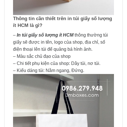
Thông tin cần thiết trên in túi giấy số lượng
ít HCM là gì?
–
In túi giấy số lượng ít HCM
thông thường túi
giấy sẽ được in tên, logo của shop, địa chỉ, số
điện thoại lên túi để quảng bá hình ảnh.
– Màu sắc chủ đạo của shop
– Chi tiết phụ kiện của shop: Dây túi, nơ túi.
– Kiểu dáng túi: Nằm ngang, Đứng.