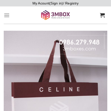
Bỏ
My Acount(Sign in)/ Registry
qua
nội
dung