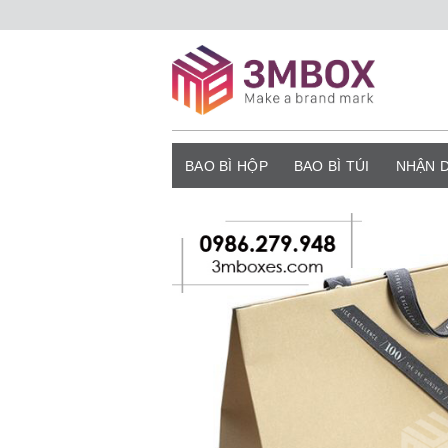
Bỏ
qua
nội
dung
BAO BÌ HỘP
BAO BÌ TÚI
NHẬN 