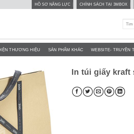
HỒ SƠ NĂNG LỰC
CHÍNH SÁCH TẠI 3MBOX
Tìm
kiếm:
DIỆN THƯƠNG HIỆU
SẢN PHẨM KHÁC
WEBSITE- TRUYỀN
In túi giấy kraf