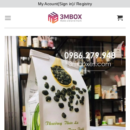
Bỏ
My Acount(Sign in)/ Registry
qua
nội
dung