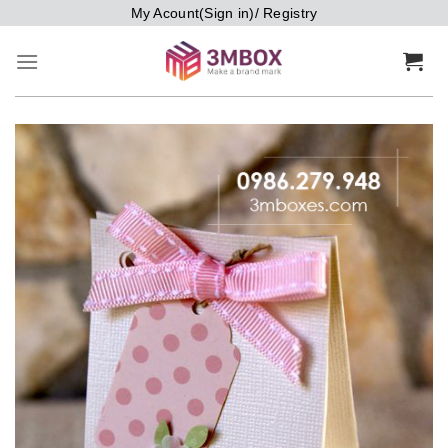
Bỏ
My Acount(Sign in)/ Registry
qua
nội
dung