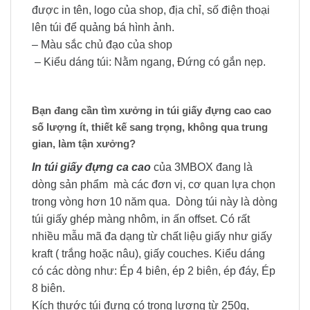
được in tên, logo của shop, địa chỉ, số điện thoại
lên túi để quảng bá hình ảnh.
– Màu sắc chủ đạo của shop
– Kiểu dáng túi: Nằm ngang, Đứng có gắn nẹp.
Bạn đang cần tìm xưởng in túi giấy đựng cao cao
số lượng ít, thiết kế sang trọng, không qua trung
gian, làm tận xưởng?
In túi giấy đựng ca cao
của 3MBOX đang là
dòng sản phẩm mà các đơn vị, cơ quan lựa chọn
trong vòng hơn 10 năm qua. Dòng túi này là dòng
túi giấy ghép màng nhôm, in ấn offset. Có rất
nhiều mẫu mã đa dạng từ chất liệu giấy như giấy
kraft ( trắng hoặc nâu), giấy couches. Kiểu dáng
có các dòng như: Ép 4 biên, ép 2 biên, ép đáy, Ép
8 biên.
Kích thước túi đựng có trọng lượng từ 250g,