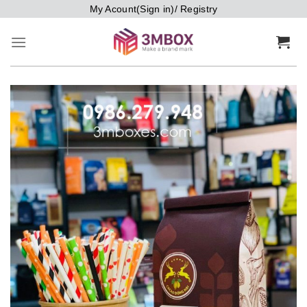
Bỏ
My Acount(Sign in)/ Registry
qua
nội
dung