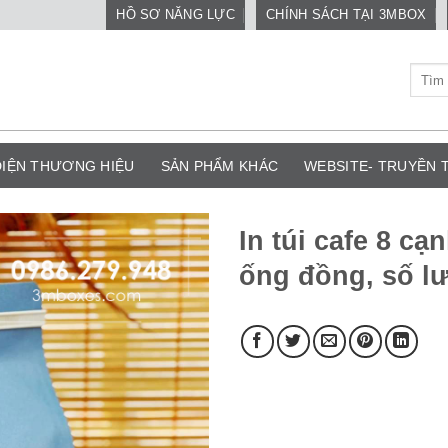
HỒ SƠ NĂNG LỰC
CHÍNH SÁCH TẠI 3MBOX
Tìm
kiếm:
DIỆN THƯƠNG HIỆU
SẢN PHẨM KHÁC
WEBSITE- TRUYỀN
In túi cafe 8 cạ
ống đồng, số lư