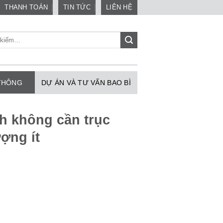
THANH TOÁN
TIN TỨC
LIÊN HỆ
 THÔNG
DỰ ÁN VÀ TƯ VẤN BAO BÌ
nh không cần trục
ợng ít