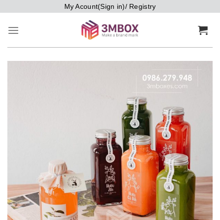
Bỏ
My Acount(Sign in)/ Registry
qua
nội
dung