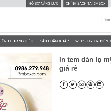
HỒ SƠ NĂNG LỰC
CHÍNH SÁCH TẠI 3MBOX
Tìm
kiếm:
DIỆN THƯƠNG HIỆU
SẢN PHẨM KHÁC
WEBSITE- TRUYỀN
In tem dán lọ m
giá rẻ