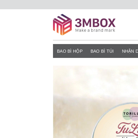
Bỏ
qua
nội
dung
BAO BÌ HỘP
BAO BÌ TÚI
NHẬN 