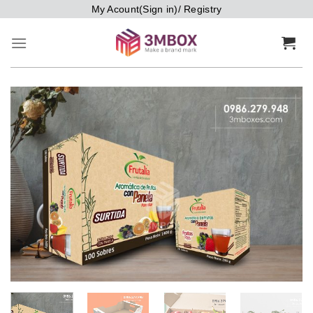
Bỏ
My Acount(Sign in)/ Registry
qua
nội
dung