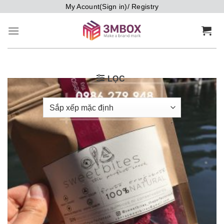
Bỏ
My Acount(Sign in)/ Registry
qua
nội
dung
LỌC