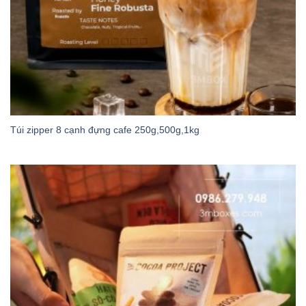
Túi zipper 8 cạnh đựng cafe 250g,500g,1kg