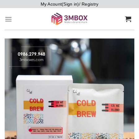
Bỏ
My Acount(Sign in)/ Registry
qua
nội
dung